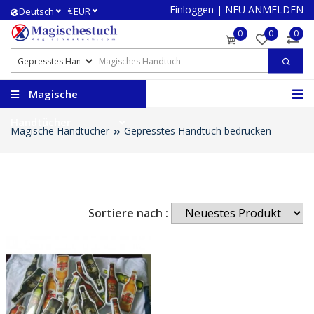
Einloggen
|
NEU ANMELDEN
€
Deutsch
EUR
0
0
0
Magische
Handtücher
Magische Handtücher
Gepresstes Handtuch bedrucken
Sortiere nach :