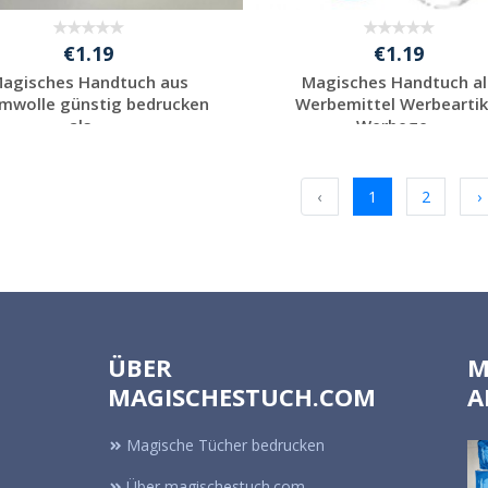
€1.19
€1.19
agisches Handtuch aus
Magisches Handtuch al
mwolle günstig bedrucken
Werbemittel Werbeartik
als ...
Werbege...
Individuelle
Individuelle
Werbeartikel
Werbeartikel
anfragen
anfragen
‹
1
2
›
ÜBER
M
MAGISCHESTUCH.COM
A
Magische Tücher bedrucken
Über magischestuch.com