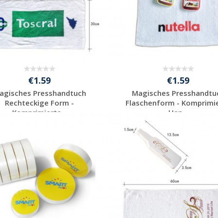
€1.59
€1.59
agisches Presshandtuch
Magisches Presshandtu
Rechteckige Form -
Flaschenform - Komprimi
Komprimierte...
Han...
Individuelle
Individuelle
Werbeartikel
Werbeartikel
anfragen
anfragen