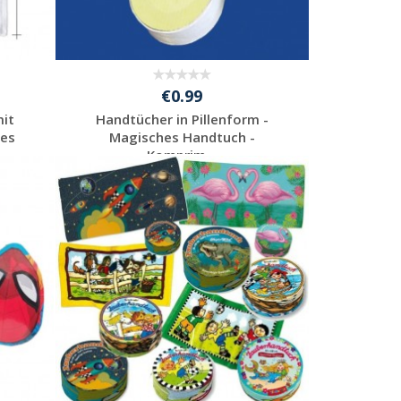
€0.99
it
Handtücher in Pillenform -
hes
Magisches Handtuch -
Komprim...
Individuelle
Werbeartikel
anfragen