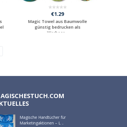
€1.29
s
Magic Towel aus Baumwolle
el
günstig bedrucken als
Werbear...
Individuelle
Werbeartikel
anfragen
AGISCHESTUCH.COM
KTUELLES
Magische Handtücher für
Marketingaktionen – L ..