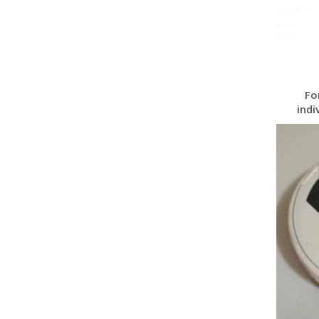
Fo
indi