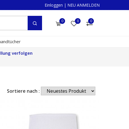
Einloggen
|
NEU ANMELDEN
0
0
0
shandtücher
llung verfolgen
Sortiere nach :