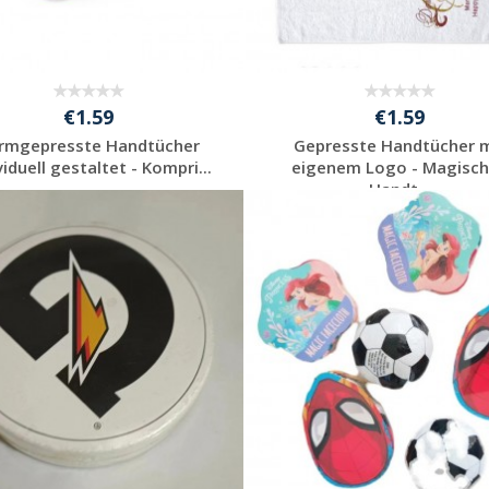
€1.59
€1.59
rmgepresste Handtücher
Gepresste Handtücher m
viduell gestaltet - Kompri...
eigenem Logo - Magisc
Handt...
Individuelle
Individuelle
Werbeartikel
Werbeartikel
anfragen
anfragen