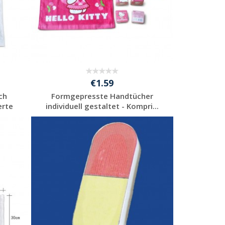
€1.59
ch
Formgepresste Handtücher
erte
individuell gestaltet - Kompri...
Individuelle
Werbeartikel
anfragen