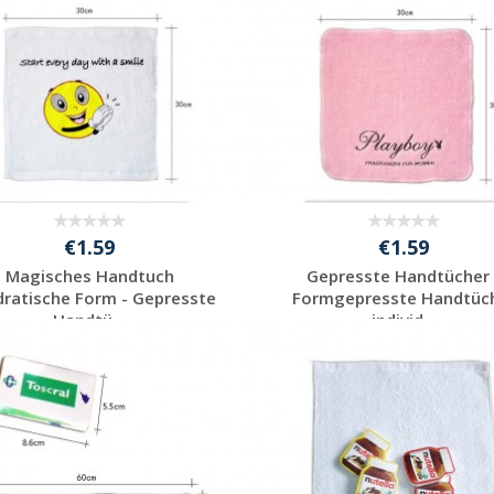
€1.59
€1.59
Magisches Handtuch
Gepresste Handtücher 
ratische Form - Gepresste
Formgepresste Handtüc
Handtü...
individ...
Individuelle
Individuelle
Werbeartikel
Werbeartikel
anfragen
anfragen