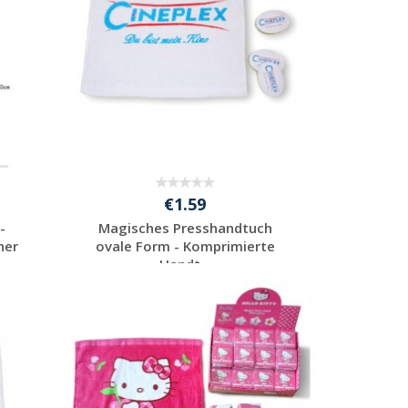
€1.59
-
Magisches Presshandtuch
her
ovale Form - Komprimierte
Handt...
Individuelle
Werbeartikel
anfragen