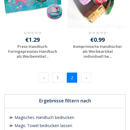
€1.29
€0.99
Press-Handtuch:
Komprimierte Handtücher
Formgepresstes Handtuch
als Werbeartikel
als Werbemittel...
individuell be...
Individuelle
Individuelle
Werbeartikel
Werbeartikel
anfragen
anfragen
‹
1
2
›
Ergebnisse filtern nach
Magisches Handtuch bedrucken
Magic Towel bedrucken lassen