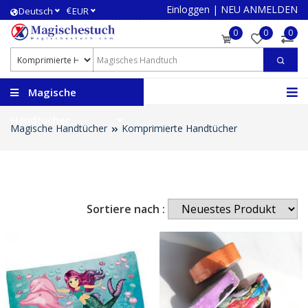
Einloggen
|
NEU ANMELDEN
€
Deutsch
EUR
0
0
0
Magische
Handtücher
Magische Handtücher
Komprimierte Handtücher
Sortiere nach :